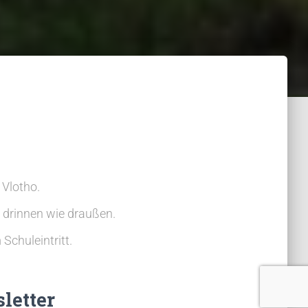
 Vlotho.
 drinnen wie draußen.
Schuleintritt.
letter