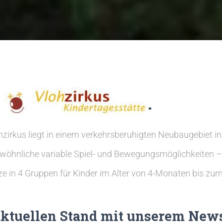
.
hzirkus liegt in einem verkehrsberuhigten Neubaugebiet in
ewöhnliche variable Spiel- und Bewegungsmöglichkeiten –
 in 4 Gruppen für Kinder im Alter von 4-Monaten bis zum 
ktuellen Stand mit unserem News