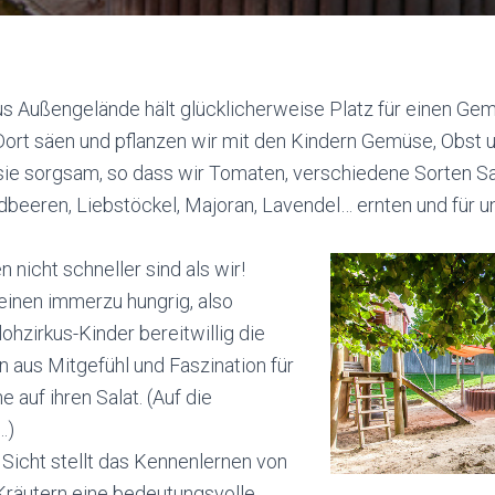
us Außengelände hält glücklicherweise Platz für einen Ge
ort säen und pflanzen wir mit den Kindern Gemüse, Obst u
ie sorgsam, so dass wir Tomaten, verschiedene Sorten Sal
rdbeeren, Liebstöckel, Majoran, Lavendel… ernten und für 
nicht schneller sind als wir!
inen immerzu hungrig, also
ohzirkus-Kinder bereitwillig die
en aus Mitgefühl und Faszination für
e auf ihren Salat. (Auf die
…)
Sicht stellt das Kennenlernen von
räutern eine bedeutungsvolle