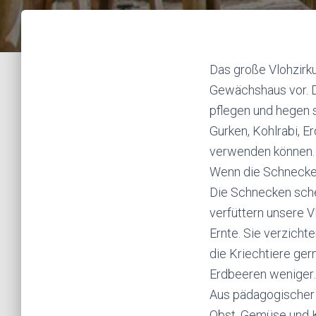
Das große Vlohzirk
Gewächshaus vor. D
pflegen und hegen s
Gurken, Kohlrabi, E
verwenden können.
Wenn die Schnecken 
Die Schnecken sche
verfüttern unsere Vl
Ernte. Sie verzicht
die Kriechtiere gern
Erdbeeren weniger
Aus pädagogischer 
Obst, Gemüse und K