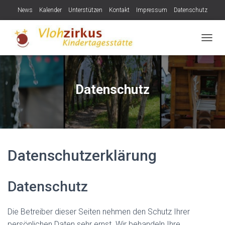
News
Kalender
Unterstützen
Kontakt
Impressum
Datenschutz
NAVIG
Datenschutz
Datenschutzerklärung
Datenschutz
Die Betreiber dieser Seiten nehmen den Schutz Ihrer
persönlichen Daten sehr ernst. Wir behandeln Ihre