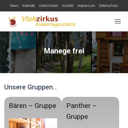
News
Kalender
Unterstützen
Kontakt
Impressum
Datenschutz
NAVIG
Manege frei
Unsere Gruppen..
Bären – Gruppe
Panther –
Gruppe