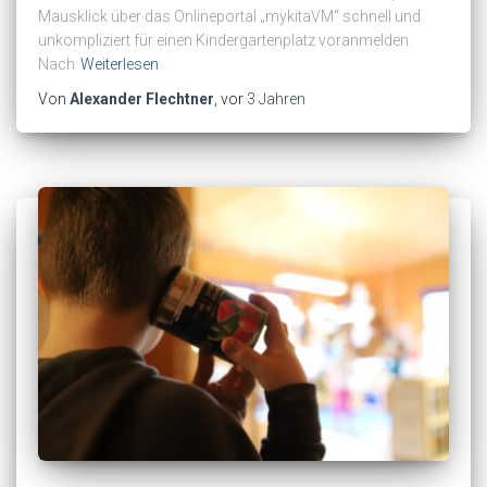
Mausklick über das Onlineportal „mykitaVM“ schnell und
unkompliziert für einen Kindergartenplatz voranmelden.
Nach
Weiterlesen
Von
Alexander Flechtner
, vor
3 Jahren