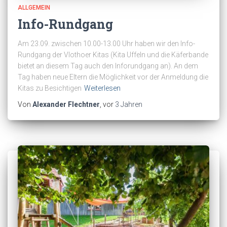
ALLGEMEIN
Info-Rundgang
Am 23.09. zwischen 10.00-13.00 Uhr haben wir den Info-
Rundgang der Vlothoer Kitas (Kita Uffeln und die Käferbande
bietet an diesem Tag auch den Inforundgang an). An dem
Tag haben neue Eltern die Möglichkeit vor der Anmeldung die
Kitas zu Besichtigen
Weiterlesen
Von
Alexander Flechtner
, vor
3 Jahren