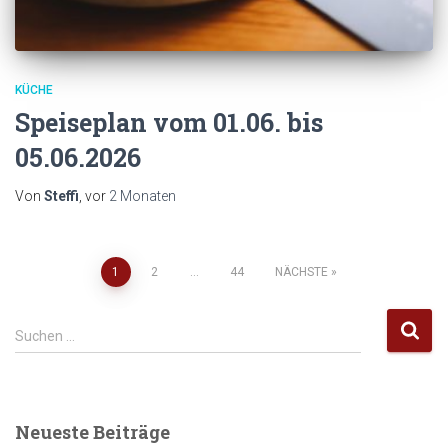
KÜCHE
Speiseplan vom 01.06. bis
05.06.2026
Von
Steffi
, vor
2 Monaten
Seitennummerierung
1
2
…
44
NÄCHSTE
der
S
Suchen …
u
Beiträge
c
h
e
Neueste Beiträge
n