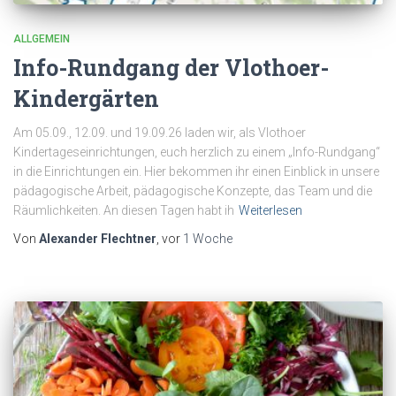
ALLGEMEIN
Info-Rundgang der Vlothoer-
Kindergärten
Am 05.09., 12.09. und 19.09.26 laden wir, als Vlothoer
Kindertageseinrichtungen, euch herzlich zu einem „Info-Rundgang“
in die Einrichtungen ein. Hier bekommen ihr einen Einblick in unsere
pädagogische Arbeit, pädagogische Konzepte, das Team und die
Räumlichkeiten. An diesen Tagen habt ih
Weiterlesen
Von
Alexander Flechtner
, vor
1 Woche