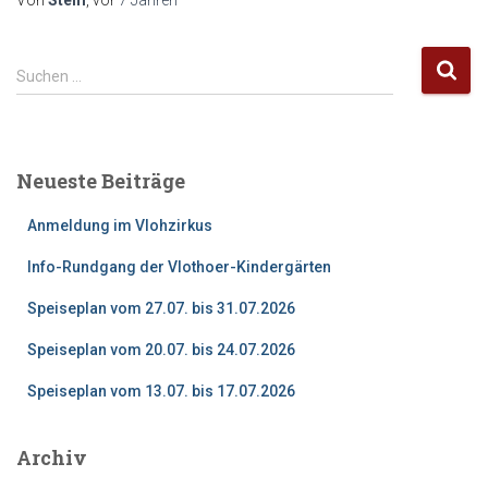
Von
Steffi
, vor
7 Jahren
S
Suchen …
u
c
h
e
Neueste Beiträge
n
n
Anmeldung im Vlohzirkus
a
c
Info-Rundgang der Vlothoer-Kindergärten
h
:
Speiseplan vom 27.07. bis 31.07.2026
Speiseplan vom 20.07. bis 24.07.2026
Speiseplan vom 13.07. bis 17.07.2026
Archiv