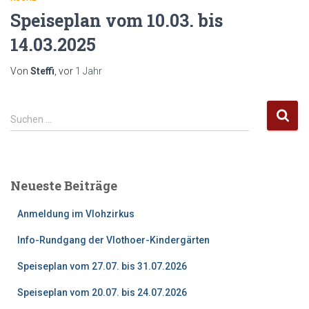
Speiseplan vom 10.03. bis
14.03.2025
Von
Steffi
, vor
1 Jahr
S
Suchen …
u
c
h
e
Neueste Beiträge
n
n
Anmeldung im Vlohzirkus
a
c
Info-Rundgang der Vlothoer-Kindergärten
h
:
Speiseplan vom 27.07. bis 31.07.2026
Speiseplan vom 20.07. bis 24.07.2026