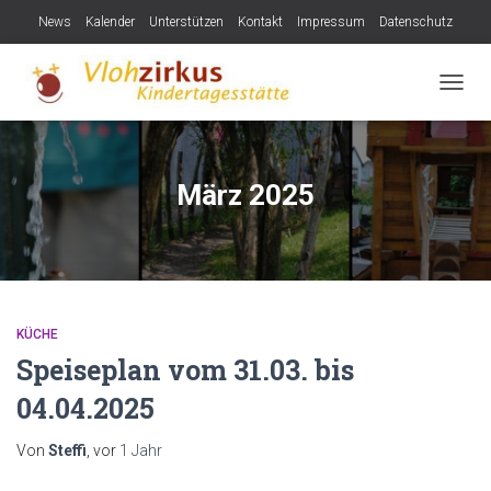
News
Kalender
Unterstützen
Kontakt
Impressum
Datenschutz
NAVIG
März 2025
KÜCHE
Speiseplan vom 31.03. bis
04.04.2025
Von
Steffi
, vor
1 Jahr