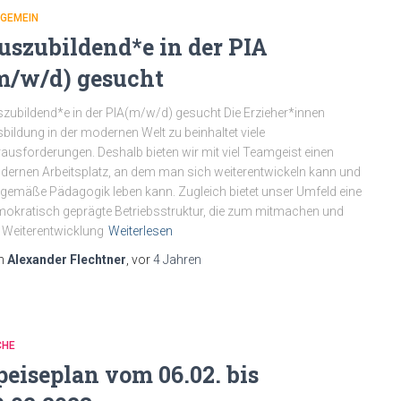
LGEMEIN
uszubildend*e in der PIA
m/w/d) gesucht
zubildend*e in der PIA(m/w/d) gesucht Die Erzieher*innen
bildung in der modernen Welt zu beinhaltet viele
ausforderungen. Deshalb bieten wir mit viel Teamgeist einen
ernen Arbeitsplatz, an dem man sich weiterentwickeln kann und
tgemäße Pädagogik leben kann. Zugleich bietet unser Umfeld eine
okratisch geprägte Betriebsstruktur, die zum mitmachen und
 Weiterentwicklung
Weiterlesen
n
Alexander Flechtner
, vor
4 Jahren
CHE
peiseplan vom 06.02. bis