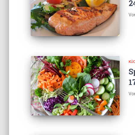
2
Vo
KÜ
S
1
Vo