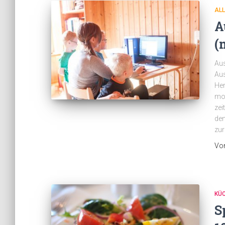
AL
A
(
Aus
Aus
Her
mod
zei
dem
zur
Vo
KÜ
S