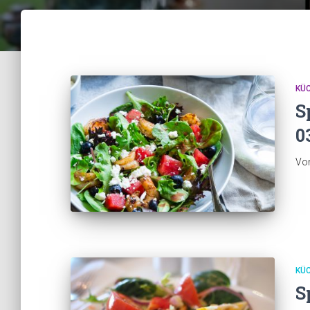
KÜ
S
0
Vo
KÜ
S