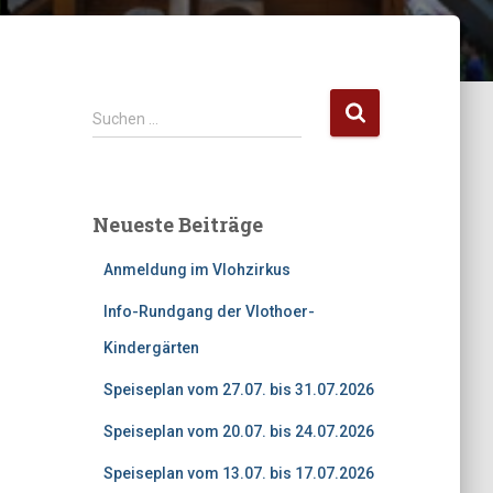
S
Suchen …
u
c
h
e
Neueste Beiträge
n
n
Anmeldung im Vlohzirkus
a
c
Info-Rundgang der Vlothoer-
h
Kindergärten
:
Speiseplan vom 27.07. bis 31.07.2026
Speiseplan vom 20.07. bis 24.07.2026
Speiseplan vom 13.07. bis 17.07.2026