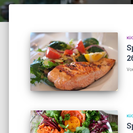
KÜ
S
2
Vo
KÜ
S