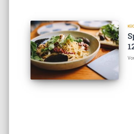
KÜ
S
1
Vo