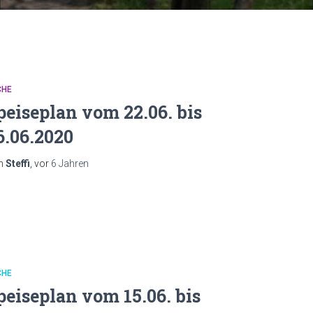
CHE
peiseplan vom 22.06. bis
6.06.2020
n
Steffi
, vor
6 Jahren
CHE
peiseplan vom 15.06. bis