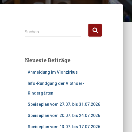
S
Suchen …
u
c
h
e
Neueste Beiträge
n
n
Anmeldung im Vlohzirkus
a
c
Info-Rundgang der Vlothoer-
h
Kindergärten
:
Speiseplan vom 27.07. bis 31.07.2026
Speiseplan vom 20.07. bis 24.07.2026
Speiseplan vom 13.07. bis 17.07.2026