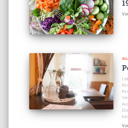
1
Vo
AL
P
Lie
Ki
Kin
Ver
Aus
Eli
be
Vo