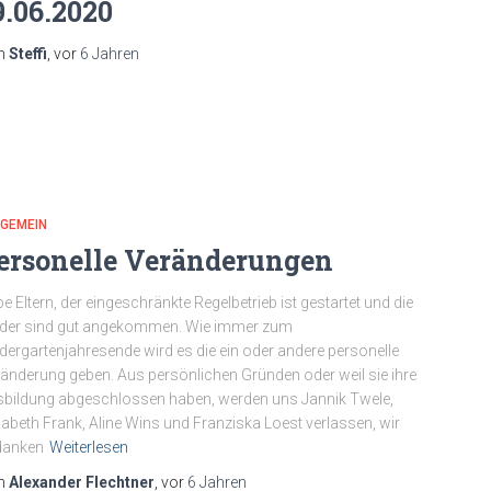
9.06.2020
n
Steffi
, vor
6 Jahren
LGEMEIN
ersonelle Veränderungen
be Eltern, der eingeschränkte Regelbetrieb ist gestartet und die
nder sind gut angekommen. Wie immer zum
dergartenjahresende wird es die ein oder andere personelle
änderung geben. Aus persönlichen Gründen oder weil sie ihre
bildung abgeschlossen haben, werden uns Jannik Twele,
sabeth Frank, Aline Wins und Franziska Loest verlassen, wir
danken
Weiterlesen
n
Alexander Flechtner
, vor
6 Jahren