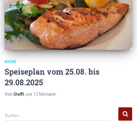
KÜCHE
Speiseplan vom 25.08. bis
29.08.2025
Von
Steffi
, vor
12 Monaten
S
Suchen …
u
c
h