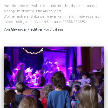
Hallo ihr Liebe, wir wollten euch nur mitteilen, dass man unsere
Manege im Vlohzirkus für Abend- oder
Wochenendveranstaltungen mieten kann. Falls ihr interesse habt,
meldet euch gerne im Vlohzirkus, unter 05733/969589.
Von
Alexander Flechtner
, vor
7 Jahren