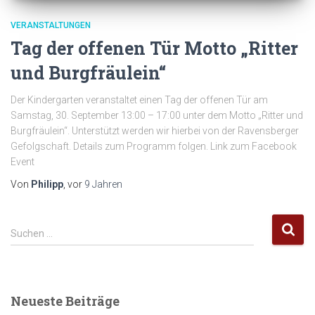
VERANSTALTUNGEN
Tag der offenen Tür Motto „Ritter
und Burgfräulein“
Der Kindergarten veranstaltet einen Tag der offenen Tür am
Samstag, 30. September 13:00 – 17:00 unter dem Motto „Ritter und
Burgfräulein“. Unterstützt werden wir hierbei von der Ravensberger
Gefolgschaft. Details zum Programm folgen. Link zum Facebook
Event
Von
Philipp
, vor
9 Jahren
S
Suchen …
u
c
h
e
Neueste Beiträge
n