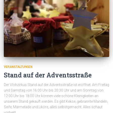
VERANSTALTUNGEN
Stand auf der Adventsstraße
Der Vlohzirkus Stand auf der Adventsstraße ist eröffnet. Am Freitag
und Samstag von 16:00 Uhr bis 20:30 Uhr und am Sonntag von
12:00 Uhr bis 18:00 Uhr können viele schöne Kleinigkeiten an
unserem Stand gekauft werden. Es gibt Kekse, gebrannte Mandeln,
Seife, Marmelade und Liköre, alles selbstgemacht. Alles schaut
vorbei!!!