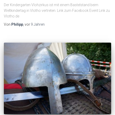
Der Kindergarten Vlohzirkus ist mit einem Bastelstand beim
Weltkindertag in Vlotho vertreten. Link zum Facebook Event Link zu
Vlotho.de
Von
Philipp
, vor
9 Jahren