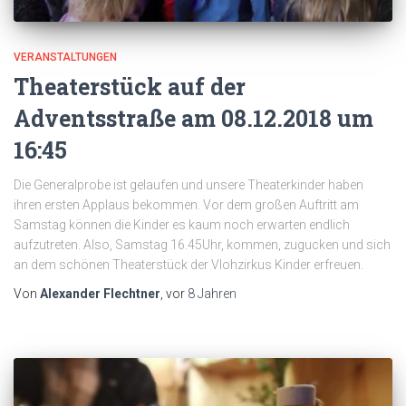
VERANSTALTUNGEN
Theaterstück auf der
Adventsstraße am 08.12.2018 um
16:45
Die Generalprobe ist gelaufen und unsere Theaterkinder haben
ihren ersten Applaus bekommen. Vor dem großen Auftritt am
Samstag können die Kinder es kaum noch erwarten endlich
aufzutreten. Also, Samstag 16.45Uhr, kommen, zugucken und sich
an dem schönen Theaterstück der Vlohzirkus Kinder erfreuen.
Von
Alexander Flechtner
, vor
8 Jahren