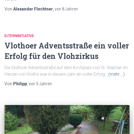
Von
Alexander Flechtner
, vor
8 Jahren
ELTERNINITIATIVE
Vlothoer Adventsstraße ein voller
Erfolg für den Vlohzirkus
Die Vlothoer Adventsstraße auf dem Kirchplatz von St. Stephan im
Herzen von Vlotho war in diesem Jahr ein voller Erfolg.
(mehr …)
Von
Philipp
, vor
9 Jahren