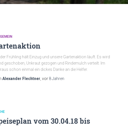
LGEMEIN
artenaktion
der Frühling hält Einzug und unsere Gartenaktion läuft. Es wird
d geschoben, Unkraut gezogen und Rindemulch verteilt. Im
raus schon einmal ein dickes Danke an die Helfer.
n
Alexander Flechtner
, vor
8 Jahren
CHE
peiseplan vom 30.04.18 bis