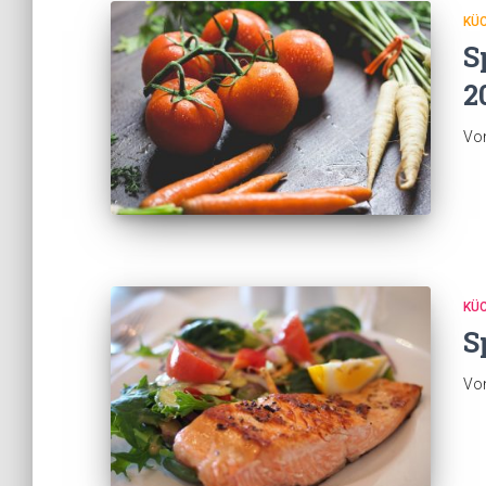
KÜ
S
2
Vo
KÜ
S
Vo