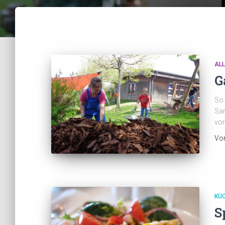
AL
G
So 
San
vor
Vo
KÜ
S