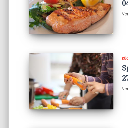
0
Vo
KÜ
S
2
Vo