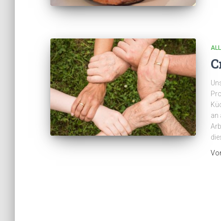
AL
C
Uns
Pro
Küc
an 
Arb
die
Vo