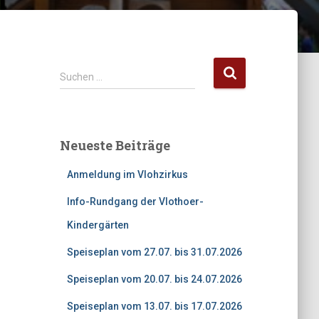
S
Suchen …
u
c
h
e
Neueste Beiträge
n
n
Anmeldung im Vlohzirkus
a
c
Info-Rundgang der Vlothoer-
h
Kindergärten
:
Speiseplan vom 27.07. bis 31.07.2026
Speiseplan vom 20.07. bis 24.07.2026
Speiseplan vom 13.07. bis 17.07.2026