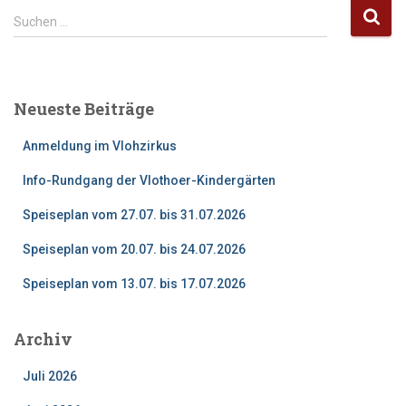
S
Suchen …
u
c
h
e
Neueste Beiträge
n
n
Anmeldung im Vlohzirkus
a
c
Info-Rundgang der Vlothoer-Kindergärten
h
:
Speiseplan vom 27.07. bis 31.07.2026
Speiseplan vom 20.07. bis 24.07.2026
Speiseplan vom 13.07. bis 17.07.2026
Archiv
Juli 2026