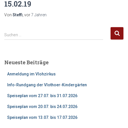
15.02.19
Von
Steffi
, vor
7 Jahren
S
Suchen …
u
c
h
e
Neueste Beiträge
n
n
Anmeldung im Vlohzirkus
a
c
Info-Rundgang der Vlothoer-Kindergärten
h
:
Speiseplan vom 27.07. bis 31.07.2026
Speiseplan vom 20.07. bis 24.07.2026
Speiseplan vom 13.07. bis 17.07.2026