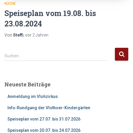
KÜCHE
Speiseplan vom 19.08. bis
23.08.2024
Von
Steffi
, vor
2 Jahren
S
Suchen …
u
c
h
e
Neueste Beiträge
n
n
Anmeldung im Vlohzirkus
a
c
Info-Rundgang der Vlothoer-Kindergärten
h
:
Speiseplan vom 27.07. bis 31.07.2026
Speiseplan vom 20.07. bis 24.07.2026