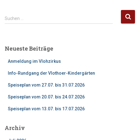
S
Suchen …
u
c
h
e
Neueste Beiträge
n
n
Anmeldung im Vlohzirkus
a
c
Info-Rundgang der Vlothoer-Kindergärten
h
:
Speiseplan vom 27.07. bis 31.07.2026
Speiseplan vom 20.07. bis 24.07.2026
Speiseplan vom 13.07. bis 17.07.2026
Archiv