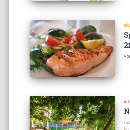
KÜ
S
2
Vo
AL
N
Lie
bed