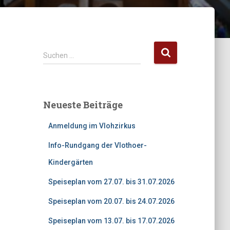
S
Suchen …
u
c
h
e
Neueste Beiträge
n
n
Anmeldung im Vlohzirkus
a
c
Info-Rundgang der Vlothoer-
h
Kindergärten
:
Speiseplan vom 27.07. bis 31.07.2026
Speiseplan vom 20.07. bis 24.07.2026
Speiseplan vom 13.07. bis 17.07.2026