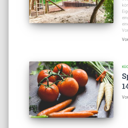
kön
Eig
ein
ein
Vo
Vo
KÜ
S
1
Vo