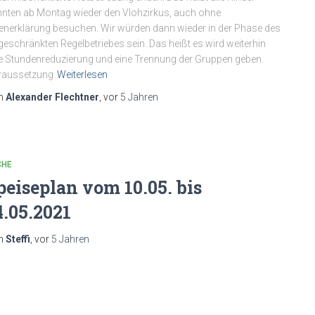
nten ab Montag wieder den Vlohzirkus, auch ohne
enerklärung besuchen. Wir würden dann wieder in der Phase des
geschränkten Regelbetriebes sein. Das heißt es wird weiterhin
e Stundenreduzierung und eine Trennung der Gruppen geben.
raussetzung
Weiterlesen
n
Alexander Flechtner
, vor
5 Jahren
CHE
peiseplan vom 10.05. bis
4.05.2021
n
Steffi
, vor
5 Jahren