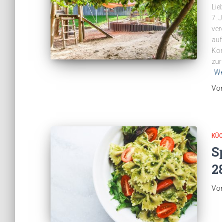
Lie
7. 
ver
auf
Kon
zur
We
Vo
KÜ
S
2
Vo