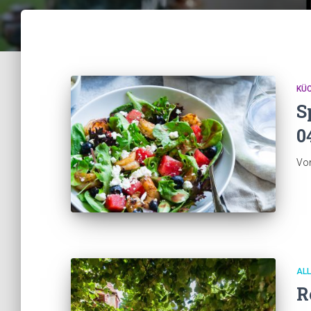
KÜ
S
0
Vo
AL
R