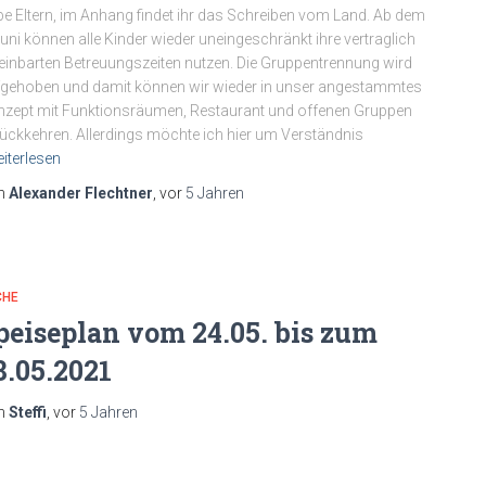
be Eltern, im Anhang findet ihr das Schreiben vom Land. Ab dem
Juni können alle Kinder wieder uneingeschränkt ihre vertraglich
einbarten Betreuungszeiten nutzen. Die Gruppentrennung wird
gehoben und damit können wir wieder in unser angestammtes
zept mit Funktionsräumen, Restaurant und offenen Gruppen
ückkehren. Allerdings möchte ich hier um Verständnis
iterlesen
n
Alexander Flechtner
, vor
5 Jahren
CHE
peiseplan vom 24.05. bis zum
8.05.2021
n
Steffi
, vor
5 Jahren