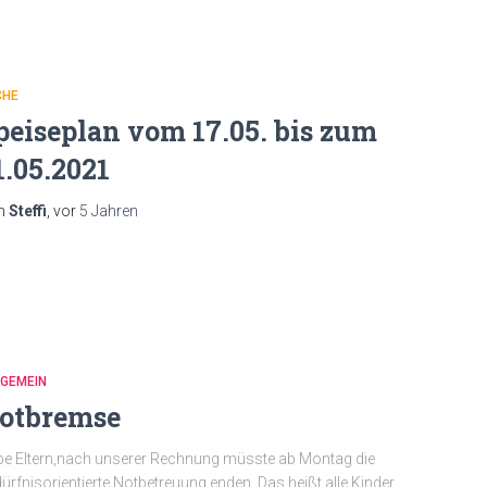
CHE
peiseplan vom 17.05. bis zum
1.05.2021
n
Steffi
, vor
5 Jahren
LGEMEIN
otbremse
be Eltern,nach unserer Rechnung müsste ab Montag die
ürfnisorientierte Notbetreuung enden. Das heißt alle Kinder