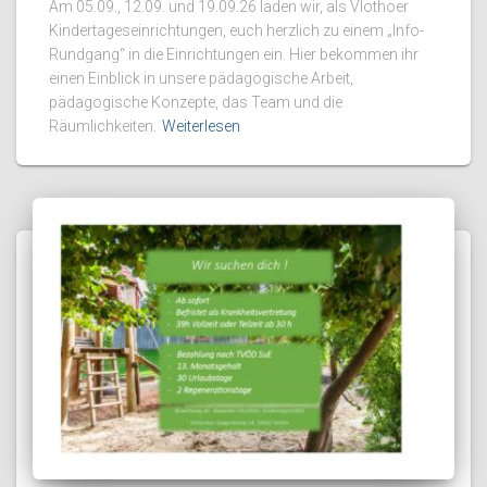
Am 05.09., 12.09. und 19.09.26 laden wir, als Vlothoer
Kindertageseinrichtungen, euch herzlich zu einem „Info-
Rundgang“ in die Einrichtungen ein. Hier bekommen ihr
einen Einblick in unsere pädagogische Arbeit,
pädagogische Konzepte, das Team und die
Räumlichkeiten.
Weiterlesen