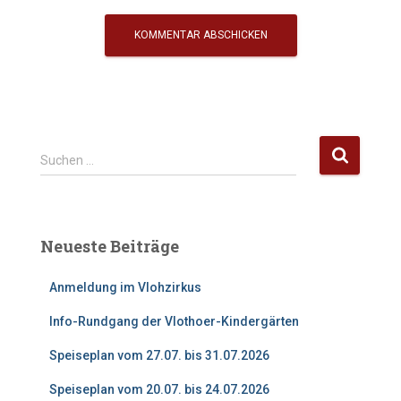
S
Suchen …
u
c
h
e
Neueste Beiträge
n
n
Anmeldung im Vlohzirkus
a
c
Info-Rundgang der Vlothoer-Kindergärten
h
:
Speiseplan vom 27.07. bis 31.07.2026
Speiseplan vom 20.07. bis 24.07.2026