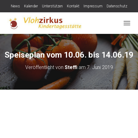
News
Kalender
Unterstützen
Kontakt
Impressum
Datenschutz
NAVIG
Speiseplan vom 10.06. bis 14.06.19
Veröffentlicht von
Steffi
am
7. Juni 2019