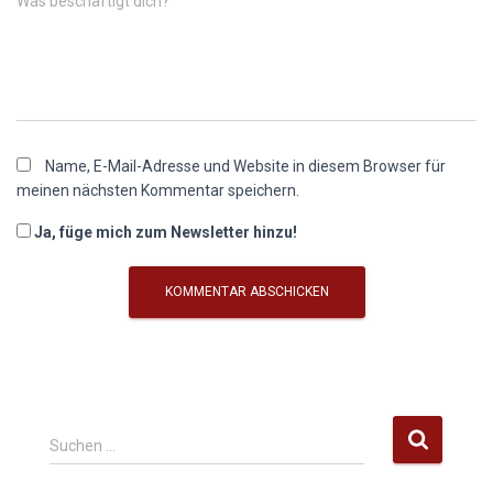
Was beschäftigt dich?
Name, E-Mail-Adresse und Website in diesem Browser für
meinen nächsten Kommentar speichern.
Ja, füge mich zum Newsletter hinzu!
S
Suchen …
u
c